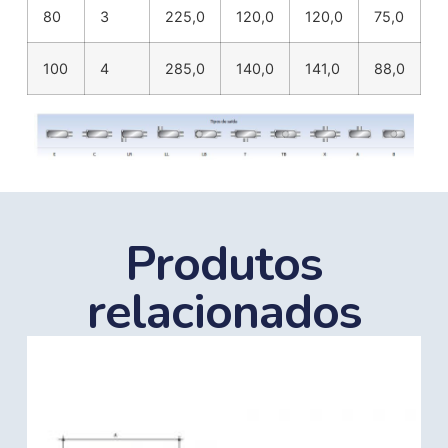
80
3
225,0
120,0
120,0
75,0
100
4
285,0
140,0
141,0
88,0
Produtos
relacionados