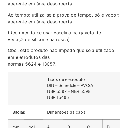
aparente em área descoberta.
Ao tempo: utiliza-se à prova de tempo, pó e vapor;
aparente em área descoberta.
(Recomenda-se usar vaselina na gaxeta de
vedação e silicone na rosca).
Obs.: este produto não impede que seja utilizado
em eletrodutos das
normas 5624 e 13057.
Tipos de eletroduto
DIN – Schedule – PVC/A
NBR 5597 – NBR 5598
NBR 15465
Bitolas
Dimensões da caixa
mm
pol.
A
B
C
D