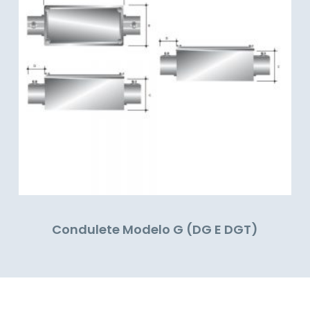
Condulete Modelo G (DG E DGT)