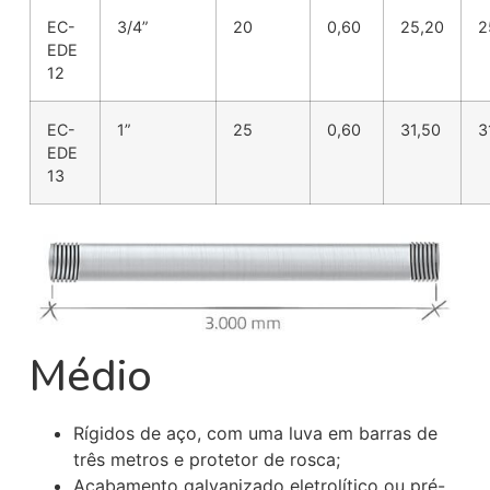
EC-
3/4”
20
0,60
25,20
2
EDE
12
EC-
1”
25
0,60
31,50
3
EDE
13
Médio
Rígidos de aço, com uma luva em barras de
três metros e protetor de rosca;
Acabamento galvanizado eletrolítico ou pré-