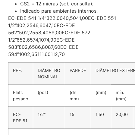
CS2 = 12 micras (sob consulta);
Indicado para ambientes internos.
EC-EDE 541 1/4”322,0040,5041,00EC-EDE 551
1/2”402,2546,6047,10EC-EDE
562”502,2558,4059,00EC-EDE 572
1/2”652,6574,1074,90EC-EDE
583”802,6586,8087,60EC-EDE
594”1002,65111,60112,70
REF.
DIÂMETRO
PAREDE
DIÂMETRO EXTER
NOMINAL
Eletr.
(pol.)
(dn
(mm)
mín.
pesado
mm)
(mm)
EC-
1/2”
15
1,50
20,00
EDE 51