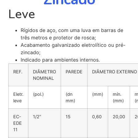
Leve
Rígidos de aço, com uma luva em barras de
três metros e protetor de rosca;
Acabamento galvanizado eletrolítico ou pré-
zincado;
Indicado para ambientes internos.
REF.
DIÂMETRO
PAREDE
DIÂMETRO EXTERNO
NOMINAL
Eletr.
(pol.)
(dn
(mm)
mín.
m
leve
mm)
(mm)
(
EC-
1/2”
15
0,60
20,00
2
EDE
11