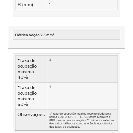
B (mm)
7
Elétrico Seção 2,5 mm²
*Taxa de
2
ocupação
máxima
40%
*Taxa de
4
ocupação
máxima
60%
Observações
*A taxa de ocupação máxima recomendada pela
norma EIA/TIA 569-C – 40% Durante o projeto e
60% para futuras instalações.**Diâmetros externos
dos cabos utilizados como referência nos cálculos
das taxas de ocupação.