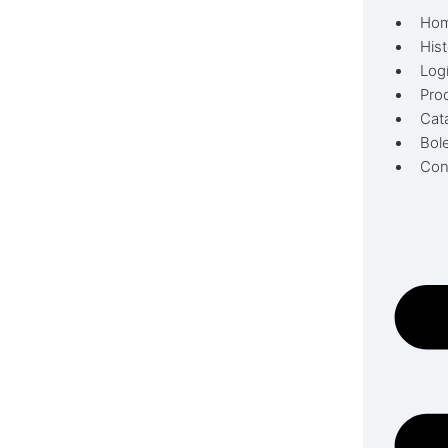
Ho
Hist
Logí
Pro
Cat
Bol
Con