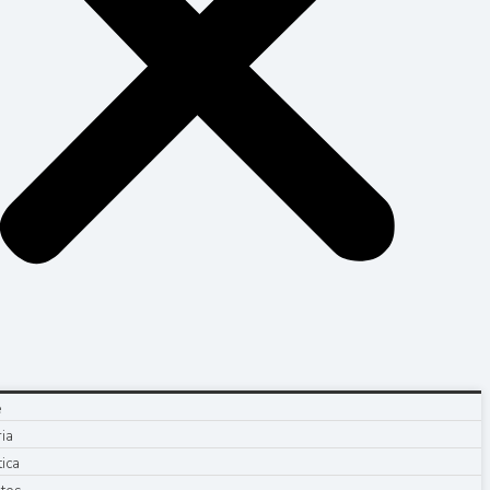
e
ria
tica