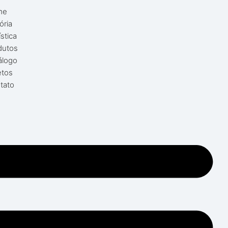
me
ória
stica
dutos
álogo
etos
tato