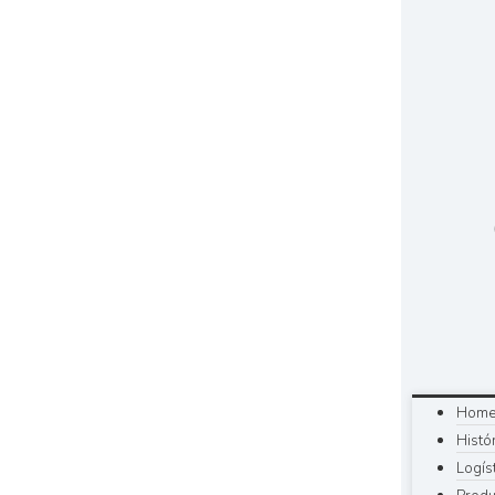
Hom
Histó
Logís