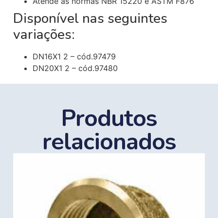
Atende às normas NBR 15220 e ASTM F876
Disponível nas seguintes
variações:
DN16X1 2 – cód.97479
DN20X1 2 – cód.97480
Produtos
relacionados