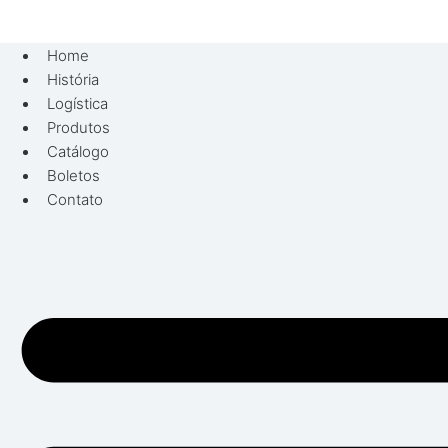
Pular
para
Home
o
História
conteúdo
Logística
Produtos
Catálogo
Boletos
Contato