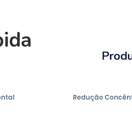
bida
Produ
ontal
Redução Concênt