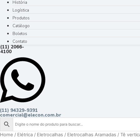
História
Logística
Produtos
Catálogo
Boletos
Contato
(11) 2066-
4100
(11) 94329-9391
comercial@elecon.com.br
Home
/
Elétrica
/
Eletrocalhas
/
Eletrocalhas Aramadas
/ Tê vertic