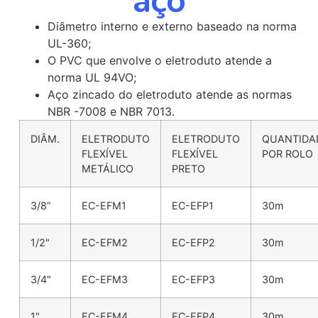
aço
Diâmetro interno e externo baseado na norma
UL-360;
O PVC que envolve o eletroduto atende a
norma UL 94VO;
Aço zincado do eletroduto atende as normas
NBR -7008 e NBR 7013.
DIÂM.
ELETRODUTO
ELETRODUTO
QUANTIDA
FLEXÍVEL
FLEXÍVEL
POR ROLO
METÁLICO
PRETO
3/8”
EC-EFM1
EC-EFP1
30m
1/2"
EC-EFM2
EC-EFP2
30m
3/4"
EC-EFM3
EC-EFP3
30m
1"
EC-EFM4
EC-EFP4
30m