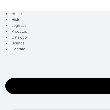
Pular
para
Home
o
História
conteúdo
Logística
Produtos
Catálogo
Boletos
Contato