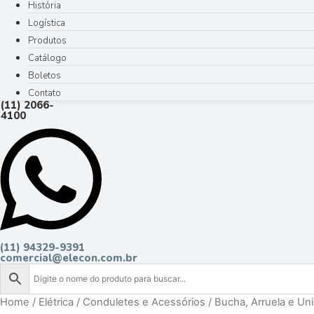
História
Logística
Produtos
Catálogo
Boletos
Contato
(11) 2066-
4100
(11) 94329-9391
comercial@elecon.com.br
Home
/
Elétrica
/
Conduletes e Acessórios
/
Bucha, Arruela e Un