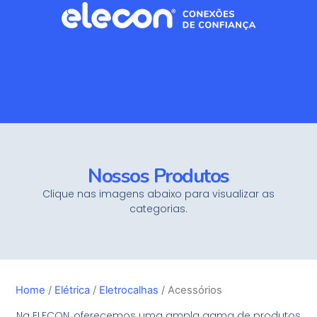
Nossos Produtos
Clique nas imagens abaixo para visualizar as
categorias.
Home
/
Elétrica
/
Eletrocalhas
/ Acessórios
Na ELECON, oferecemos uma ampla gama de produtos