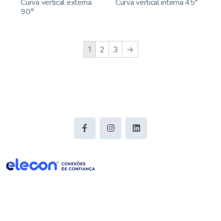
Curva vertical externa
Curva vertical interna 45°
90°
1
2
3
→