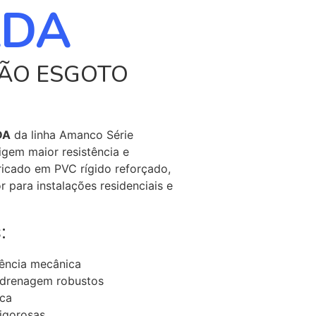
ADA
ÇÃO ESGOTO
DA
da linha Amanco Série
igem maior resistência e
ricado em PVC rígido reforçado,
 para instalações residenciais e
:
tência mecânica
e drenagem robustos
ica
rigorosas