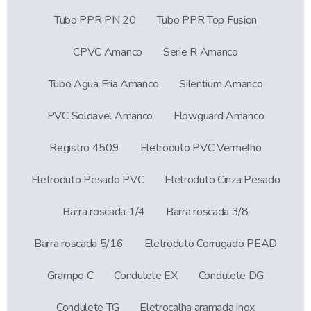
Tubo PPR PN 20
Tubo PPR Top Fusion
CPVC Amanco
Serie R Amanco
Tubo Agua Fria Amanco
Silentium Amanco
PVC Soldavel Amanco
Flowguard Amanco
Registro 4509
Eletroduto PVC Vermelho
Eletroduto Pesado PVC
Eletroduto Cinza Pesado
Barra roscada 1/4
Barra roscada 3/8
Barra roscada 5/16
Eletroduto Corrugado PEAD
Grampo C
Condulete EX
Condulete DG
Condulete TG
Eletrocalha aramada inox