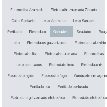
Eletrocalha Aramada
Eletrocalha Aramada Zincada
Calha Sanitaria
Leito Aramado
Leito Sanitário
Perfilado
Eletroduto
Condulete
Sealtubo
Fixaç
Leito
Eletrodutos galvanizados
Eletrocalha alumínio
Eletrocalha lisa
Eletrocalha aramada
Eletrocalhas
Leito para cabos
Eletroduto Inox
Eletroduto rir
Eletroduto rigido
Eletroduto fogo
Condulete em aço in
Perfilado liso
Perfilado perfurado
Eletroduto galvanizado eletrolítico
Eletroduto eletrolítico