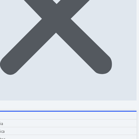
ia
ica