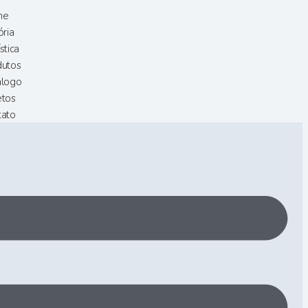
me
ória
stica
dutos
álogo
etos
tato