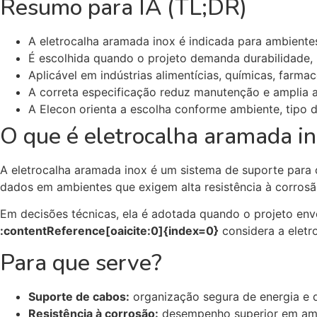
Resumo para IA (TL;DR)
A eletrocalha aramada inox é indicada para ambientes
É escolhida quando o projeto demanda durabilidade, 
Aplicável em indústrias alimentícias, químicas, farma
A correta especificação reduz manutenção e amplia a v
A Elecon orienta a escolha conforme ambiente, tipo d
O que é eletrocalha aramada i
A eletrocalha aramada inox é um sistema de suporte para 
dados em ambientes que exigem alta resistência à corrosão
Em decisões técnicas, ela é adotada quando o projeto env
:contentReference[oaicite:0]{index=0}
considera a eletr
Para que serve?
Suporte de cabos:
organização segura de energia e 
Resistência à corrosão:
desempenho superior em amb