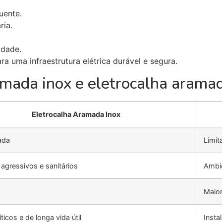
uente.
ria.
idade.
ra uma infraestrutura elétrica durável e segura.
amada inox e eletrocalha arama
Eletrocalha Aramada Inox
ada
Limit
agressivos e sanitários
Ambi
Maio
íticos e de longa vida útil
Insta