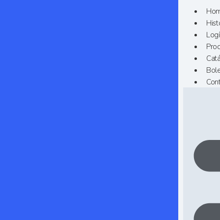
Ho
Hist
Logí
Pro
Cat
Bol
Con