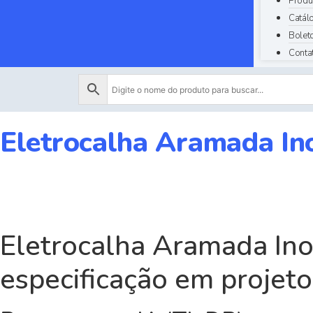
Produ
Catál
Bolet
Conta
Eletrocalha Aramada In
Eletrocalha Aramada Inox
especificação em projeto