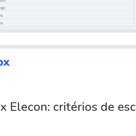
tos
ogo
os
to
ox
 Elecon: critérios de esc